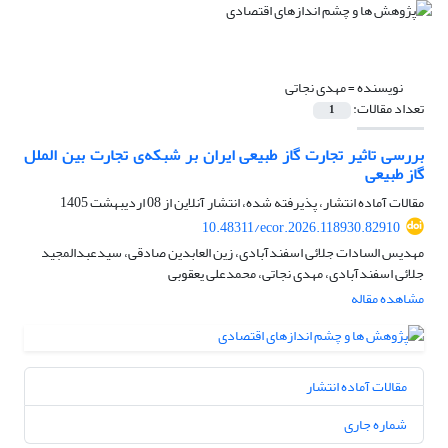
نویسنده =
مهدی نجاتی
تعداد مقالات:
1
بررسی تاثیر تجارت گاز طبیعی ایران بر شبکه‌ی تجارت بین الملل
گاز طبیعی
مقالات آماده انتشار، پذیرفته شده، انتشار آنلاین از
08 اردیبهشت 1405
10.48311/ecor.2026.118930.82910
مهدیس السادات جلائی اسفندآبادی، زین العابدین صادقی، سیدعبدالمجید
جلائی اسفندآبادی، مهدی نجاتی، محمدعلی یعقوبی
مشاهده مقاله
مقالات آماده انتشار
شماره جاری