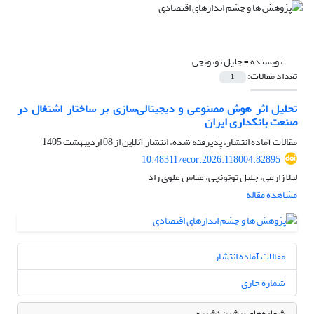
نویسنده =
جلیل توتونچی
تعداد مقالات:
1
تحلیل اثر هوش مصنوعی و دیجیتالی‌سازی بر ساختار اشتغال در
صنعت بانکداری ایران
مقالات آماده انتشار، پذیرفته شده، انتشار آنلاین از
08 اردیبهشت 1405
10.48311/ecor.2026.118004.82895
لیلا زارعی، جلیل توتونچی، عباس علوی راد
مشاهده مقاله
مقالات آماده انتشار
شماره جاری
شماره‌های پیشین نشریه